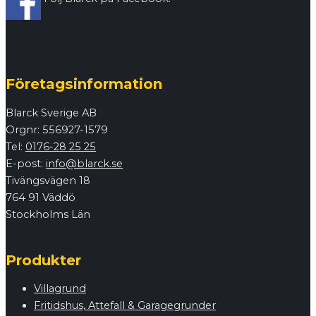
Företagsinformation
Blarck Sverige AB
Orgnr: 556927-1579
Tel:
0176-28 25 25
E-post:
info@blarck.se
Tivängsvägen 18
764 91 Väddö
Stockholms Län
Produkter
Villagrund
Fritidshus, Attefall & Garagegrunder