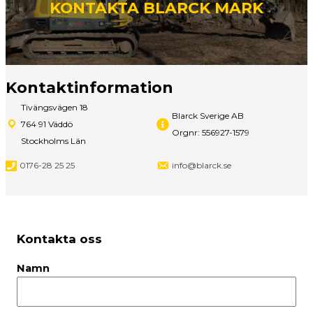
KONTAKTA BLARCK MARK
Kontaktinformation
Tivängsvägen 18
Blarck Sverige AB
764 91 Väddö
Orgnr: 556927-1579
Stockholms Län
0176-28 25 25
info@blarck.se
Kontakta oss
Namn
Fö