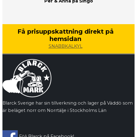
Per & Anna på Singö
Få prisuppskattning direkt på
hemsidan
SNABBKALKYL
Blarck Sverige har sin tillverkning och lager på Väddö som
är beläget norr om Norrtälje i Stockholms Län
Följ Blarck på Facebook!